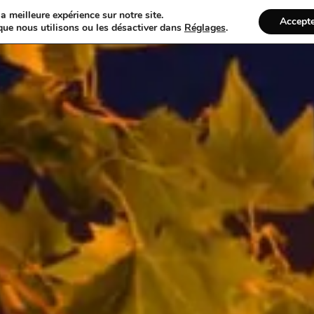
a meilleure expérience sur notre site.
Accept
que nous utilisons ou les désactiver dans
Réglages
.
s
Notre Véhicule VTC
Services
Formulaire De Co