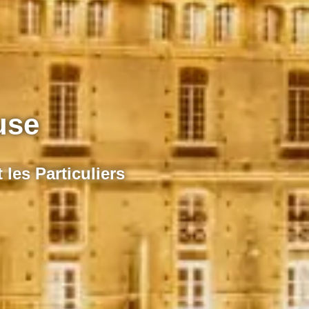
use
les Particuliers